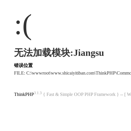
:(
无法加载模块:Jiangsu
错误位置
FILE: C:\wwwroot\www.shicaiyitiban.com\ThinkPHP\Commo
3.1.3
ThinkPHP
{ Fast & Simple OOP PHP Framework } -- 