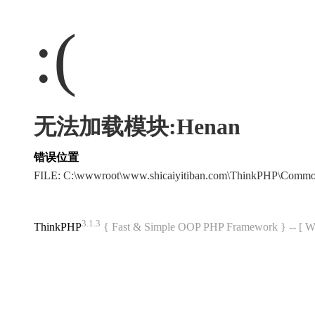
:(
无法加载模块:Henan
错误位置
FILE: C:\wwwroot\www.shicaiyitiban.com\ThinkPHP\Commo
3.1.3
ThinkPHP
{ Fast & Simple OOP PHP Framework } -- 